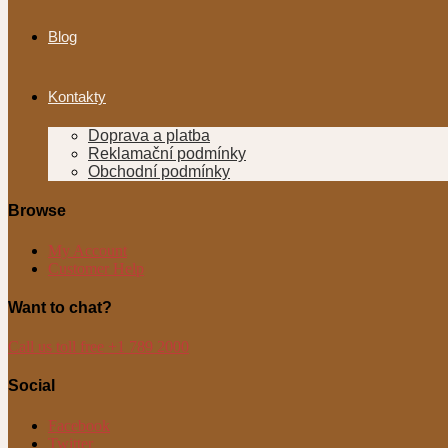
Blog
Kontakty
Doprava a platba
Reklamační podmínky
Obchodní podmínky
Browse
My Account
Customer Help
Want to chat?
Call us toll free +1 789 2000
Social
Facebook
Twitter