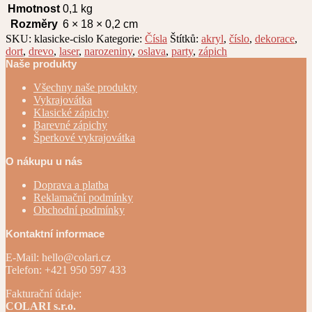
Hmotnost
0,1 kg
Rozměry
6 × 18 × 0,2 cm
SKU:
klasicke-cislo
Kategorie:
Čísla
Štítků:
akryl
,
číslo
,
dekorace
,
dort
,
drevo
,
laser
,
narozeniny
,
oslava
,
party
,
zápich
Naše produkty
Všechny naše produkty
Vykrajovátka
Klasické zápichy
Barevné zápichy
Šperkové vykrajovátka
O nákupu u nás
Doprava a platba
Reklamační podmínky
Obchodní podmínky
Kontaktní informace
E-Mail: hello@colari.cz
Telefon: +421 950 597 433
Fakturační údaje:
COLARI s.r.o.