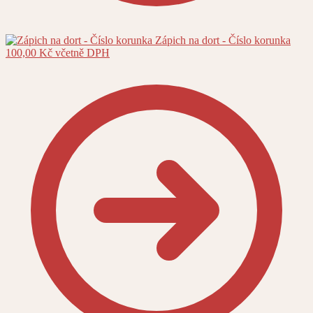
Zápich na dort - Číslo korunka
100,00
Kč
včetně DPH