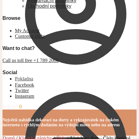
Reklamační podmínky
Obchodní podmínky
Browse
My Account
Customer Help
Want to chat?
Call us toll free +1 789 2000
Social
Pokladna
Facebook
Twitter
Instagram
0,00
Kč
0
Největší nabídka dekorací na dorty a vykrajovátek na českém
internetu s rychlým dodáním na výdejní místo nebo na adresu
Domů
/
Klasické zápichy
/
Čísla
/
Zápich na dort – Číslo klasické