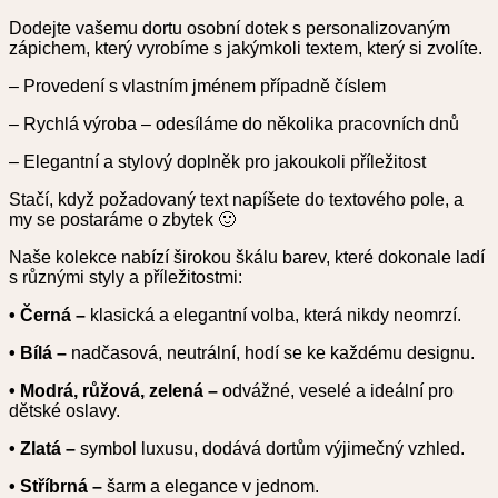
Dodejte vašemu dortu osobní dotek s personalizovaným
zápichem, který vyrobíme s jakýmkoli textem, který si zvolíte.
– Provedení s vlastním jménem případně číslem
– Rychlá výroba – odesíláme do několika pracovních dnů
– Elegantní a stylový doplněk pro jakoukoli příležitost
Stačí, když požadovaný text napíšete do textového pole, a
my se postaráme o zbytek 🙂
Naše kolekce nabízí širokou škálu barev, které dokonale ladí
s různými styly a příležitostmi:
• Černá –
klasická a elegantní volba, která nikdy neomrzí.
• Bílá –
nadčasová, neutrální, hodí se ke každému designu.
• Modrá, růžová, zelená –
odvážné, veselé a ideální pro
dětské oslavy.
• Zlatá –
symbol luxusu, dodává dortům výjimečný vzhled.
• Stříbrná –
šarm a elegance v jednom.