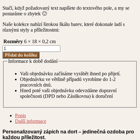
Stačí, když požadovaný text napíšete do textového pole, a my se
postaráme o zbytek 🙂
Naše kolekce nabízí širokou škálu barev, které dokonale ladí s
různými styly a příležitostmi:
Rozměry
6 × 18 × 0,2 cm
Zápich
na
Přidat do košíku
dort
Informace k době dodání
-
Číslo
Vaši objednávku začínáme vyrábět ihned po přijetí.
klasické
Objednávku ve většině případů vyrobíme do 1-2
množství
pracovních dnů.
Hned poté vaši objednávku odevzdáme dopravní
společnosti (DPD nebo Zásilkovna) k doručení
Popis
Další informace
Personalizovaný zápich na dort – jedinečná ozdoba pro
každou příležitost.